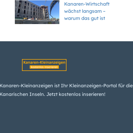
Kanaren-Wirtschaft
wächst langsam –
warum das gut ist
Kanaren-Mietwagen:
Der Boom ist vorbei –
was das für Kunden
bedeutet
Teneriffas Forscher
erwarten spürbare
Kanaren-Kleinanzeigen ist Ihr Kleinanzeigen-Portal für die
Erdbeben am Teide –
Kanarischen Inseln. Jetzt kostenlos inserieren!
und einen Ausbruch
Kanaren-
Arbeitslosigkeit sinkt
weiter – das liegt
besonders an diesem