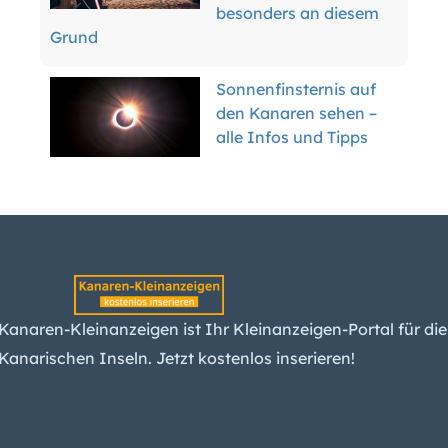
besonders an diesem
Grund
Sonnenfinsternis auf
den Kanaren sehen –
alle Infos und Tipps
Hai vor Teneriffa
gesichtet
Kanaren-Wirtschaft
Kanaren-Kleinanzeigen ist Ihr Kleinanzeigen-Portal für die
wächst langsam –
warum das gut ist
Kanarischen Inseln. Jetzt kostenlos inserieren!
Kanaren-Mietwagen:
Der Boom ist vorbei –