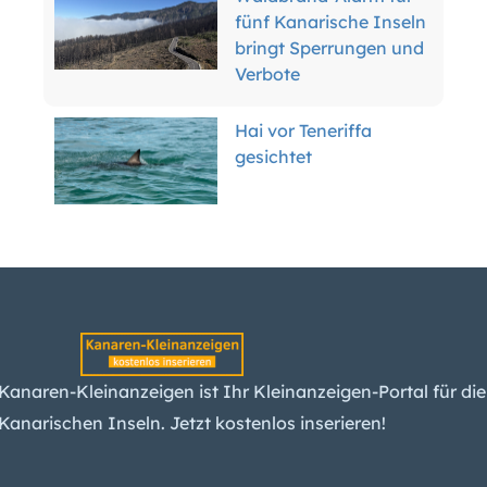
fünf Kanarische Inseln
bringt Sperrungen und
Verbote
Hai vor Teneriffa
gesichtet
Kanaren-Wirtschaft
wächst langsam –
warum das gut ist
Kanaren-Mietwagen:
Kanaren-Kleinanzeigen ist Ihr Kleinanzeigen-Portal für die
Der Boom ist vorbei –
was das für Kunden
Kanarischen Inseln. Jetzt kostenlos inserieren!
bedeutet