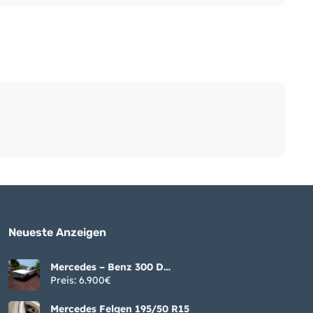
Neueste Anzeigen
Mercedes – Benz 300 D
W123
Preis: 6.900€
Mercedes Felgen 195/50 R15