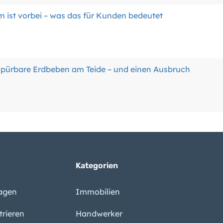
ist vorbei – was das für Kunden bedeutet
 spürbare Erdbeben am Teide – und einen Ausbruch
t weiter – das liegt besonders an diesem Grund
Kategorien
arische Inseln bringt Sperrungen und Verbote
ragen
Immobilien
trieren
Handwerker