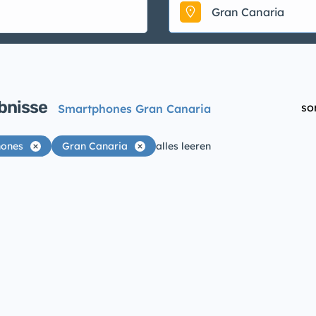
Gran Canaria
bnisse
so
Smartphones Gran Canaria
ones
Gran Canaria
alles leeren