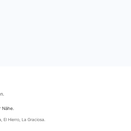
n.
r Nähe.
a
,
El Hierro
,
La Graciosa
.