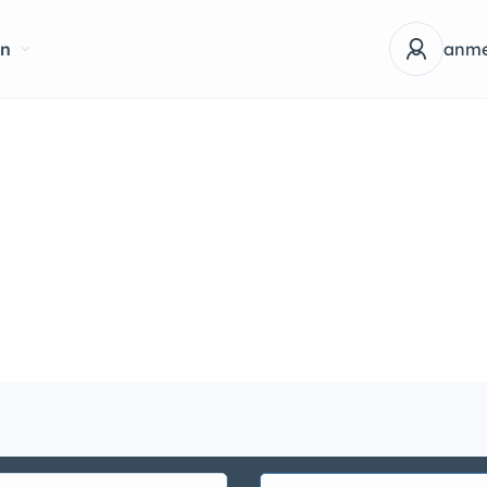
en
anme