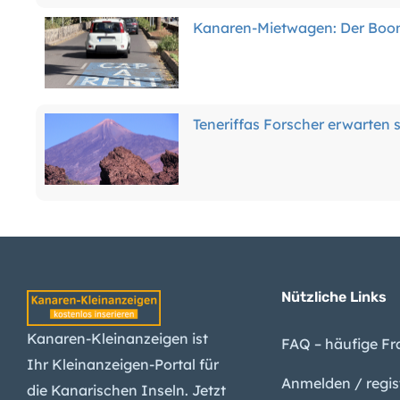
Kanaren-Mietwagen: Der Boom 
Teneriffas Forscher erwarten
Kanaren-Arbeitslosigkeit sink
Nützliche Links
Waldbrand-Alarm für fünf Kan
Kanaren-Kleinanzeigen ist
FAQ – häufige F
Ihr Kleinanzeigen-Portal für
Anmelden / regis
die Kanarischen Inseln. Jetzt