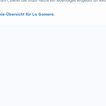
ahrt, bietet die Stadt heute ein lebendiges Angebot an Re
ie-Übersicht für La Gomera.