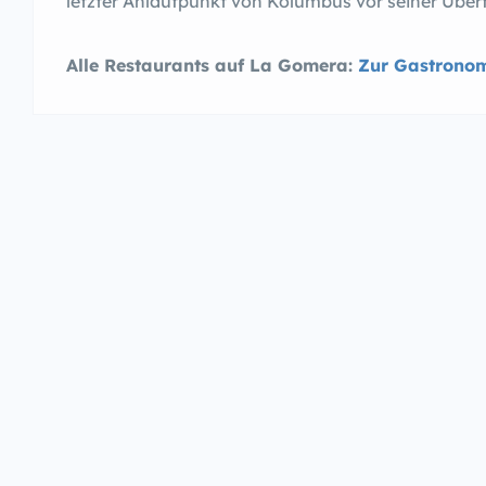
letzter Anlaufpunkt von Kolumbus vor seiner Überf
Alle Restaurants auf La Gomera:
Zur Gastronom