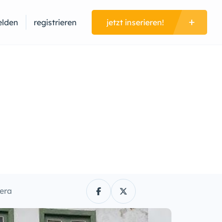
lden
registrieren
jetzt inserieren!
era