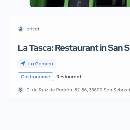
privat
La Tasca: Restaurant in San
La Gomera
Gastronomie
Restaurant
C. de Ruiz de Padrón, 52-56, 38800 San Sebast