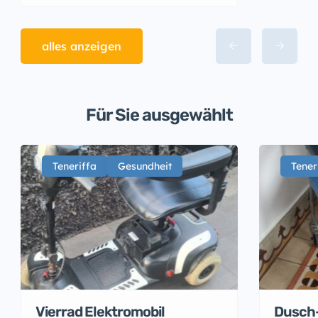
alles anzeigen
Für Sie ausgewählt
Teneriffa
Gesundheit
Tener
Vierrad Elektromobil
Dusch-