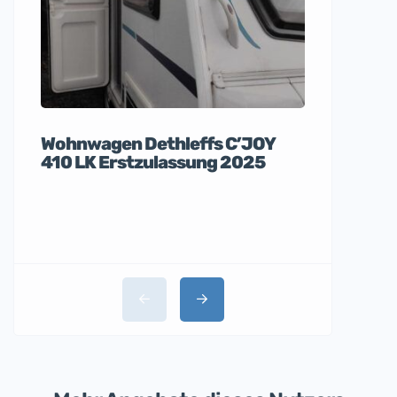
Wohnwagen Dethleffs C’JOY
Apple iP
410 LK Erstzulassung 2025
nagelneu
La Ma
Santa