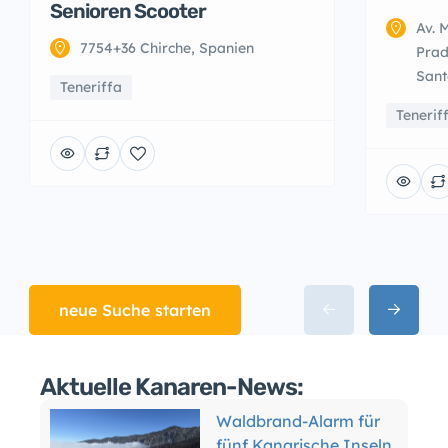
Senioren Scooter
Av. 
7754+36 Chirche, Spanien
Prad
Sant
Teneriffa
Tenerif
neue Suche starten
Aktuelle Kanaren-News:
Waldbrand-Alarm für
fünf Kanarische Inseln