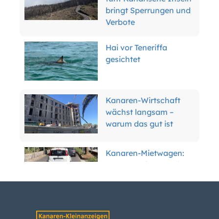
bringt Sperrungen und
Verbote
Hai vor Teneriffa
gesichtet
Kanaren-Wirtschaft
wächst langsam –
warum das gut ist
Kanaren-Mietwagen:
Der Boom ist vorbei –
was das für Kunden
bedeutet
Teneriffas Forscher