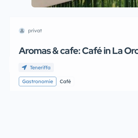
privat
Aromas & cafe: Café in La Oro
Teneriffa
Gastronomie
Café