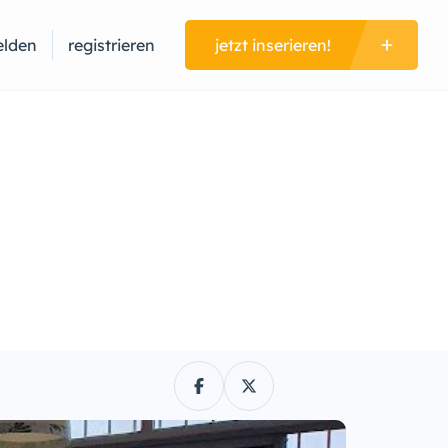
lden
registrieren
jetzt inserieren!