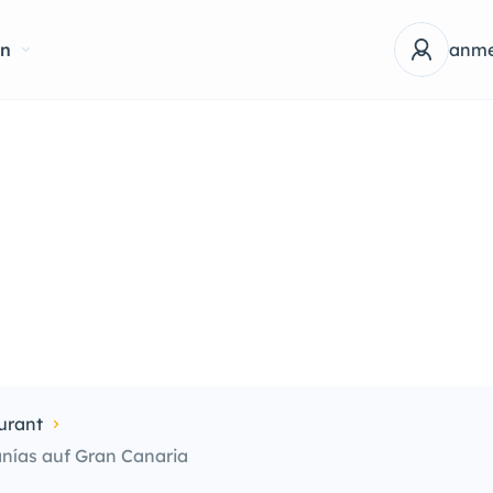
en
anme
urant
anías auf Gran Canaria