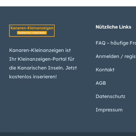
Migration: Wie die Kanaren in
Nützliche Links
Kanaren-Hotels: Hohe Preise 
FAQ – häufige F
Kanaren-Kleinanzeigen ist
Anmelden / regis
Ihr Kleinanzeigen-Portal für
Miete steigt unerbittlich: Kan
die Kanarischen Inseln. Jetzt
Kontakt
kostenlos inserieren!
AGB
Datenschutz
Impressum