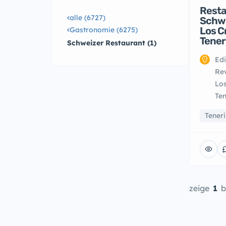
Resta
alle (6727)
Schwe
Los C
Gastronomie (6275)
Tener
Schweizer Restaurant (1)
Edi
Rev
Los
Ten
Teneri
zeige
1
b