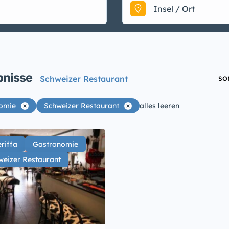
Insel / Ort
bnisse
so
Schweizer Restaurant
omie
Schweizer Restaurant
alles leeren
riffa
Gastronomie
weizer Restaurant