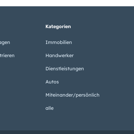
direkt Spaniens Konservative spalten
Kategorien
schrecken Gäste ab
ragen
Immobilien
trieren
Handwerker
aren jetzt viertteuerste Region Spaniens
Dienstleistungen
Autos
Miteinander/persönlich
alle