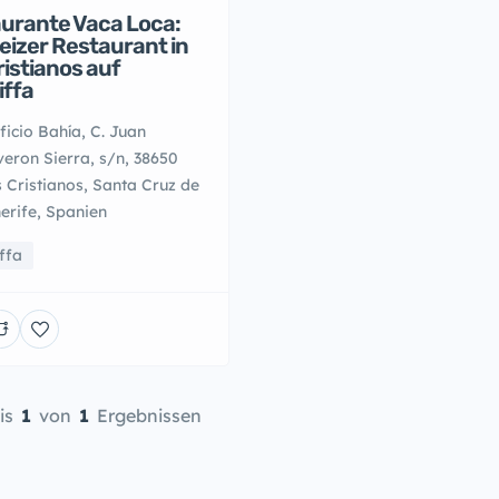
urante Vaca Loca:
izer Restaurant in
ristianos auf
iffa
ficio Bahía, C. Juan
eron Sierra, s/n, 38650
 Cristianos, Santa Cruz de
erife, Spanien
ffa
is
1
von
1
Ergebnissen