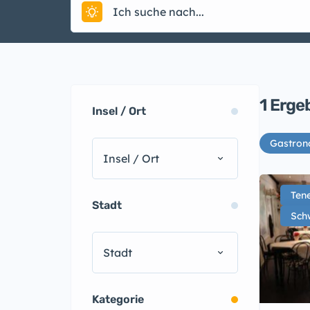
1
Erge
Insel / Ort
Gastron
Insel / Ort
Tene
Stadt
Sch
Stadt
Kategorie