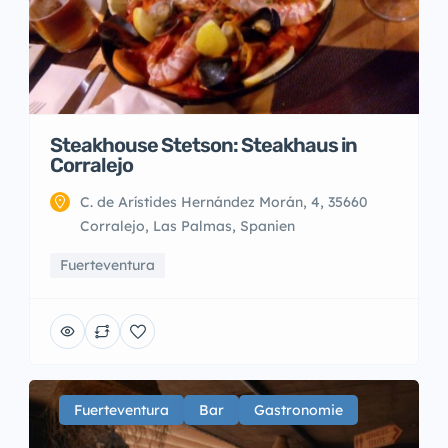
Steakhouse Stetson: Steakhaus in
Corralejo
C. de Arístides Hernández Morán, 4, 35660
Corralejo, Las Palmas, Spanien
Fuerteventura
Fuerteventura
Bar
Gastronomie