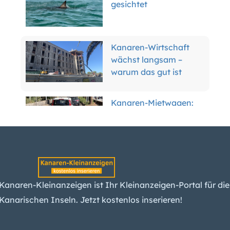
Kanaren-Wirtschaft
wächst langsam –
warum das gut ist
Kanaren-Mietwagen:
Der Boom ist vorbei –
was das für Kunden
bedeutet
Teneriffas Forscher
erwarten spürbare
Kanaren-Kleinanzeigen ist Ihr Kleinanzeigen-Portal für die
Erdbeben am Teide –
Kanarischen Inseln. Jetzt kostenlos inserieren!
und einen Ausbruch
Kanaren-