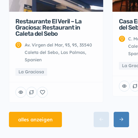
Restaurante El Veril – La
Casa E
Graciosa: Restaurant in
del Se
Caleta del Sebo
C. M
Av. Virgen del Mar, 93, 95, 35540
Cale
Caleta del Sebo, Las Palmas,
Span
Spanien
La Gra
La Graciosa
alles anzeigen