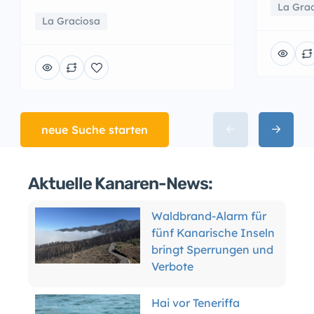
La Gra
La Graciosa
neue Suche starten
Aktuelle Kanaren-News:
Waldbrand-Alarm für
fünf Kanarische Inseln
bringt Sperrungen und
Verbote
Hai vor Teneriffa
gesichtet