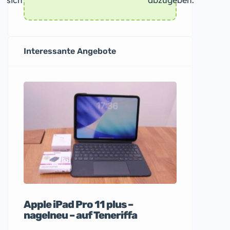
sich
abzugeben.
Interessante Angebote
Apple iPad Pro 11 plus –
Wohnwag
nagelneu – auf Teneriffa
410 LK 