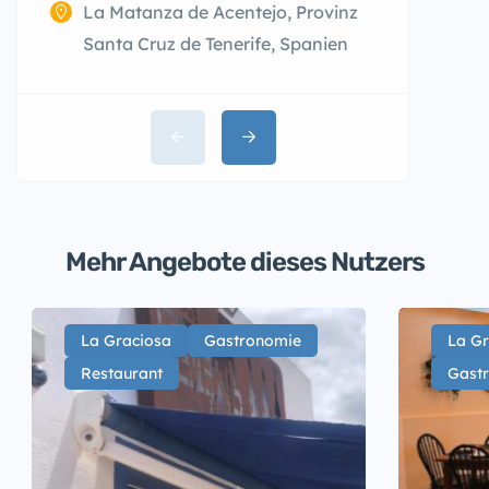
La Matanza de Acentejo, Provinz
Santa Cruz de Tenerife, Spanien
Mehr Angebote dieses Nutzers
La Graciosa
Gastronomie
La Gr
Restaurant
Gast