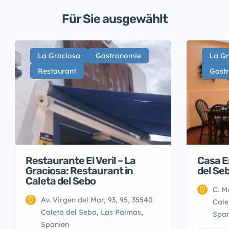
Für Sie ausgewählt
La Graciosa
Gastronomie
La Gr
Restaurant
Gast
Restaurante El Veril – La
Casa E
Graciosa: Restaurant in
del Se
Caleta del Sebo
C. M
Av. Virgen del Mar, 93, 95, 35540
Cale
Caleta del Sebo, Las Palmas,
Span
Spanien