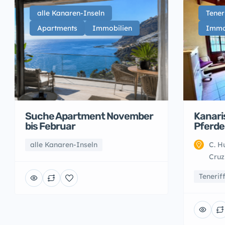
alle Kanaren-Inseln
Tener
Apartments
Immobilien
Immo
Suche Apartment November
Kanari
bis Februar
Pferde
alle Kanaren-Inseln
C. H
Cruz
Tenerif