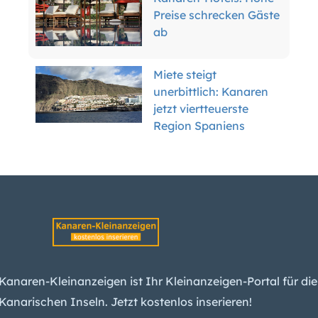
Preise schrecken Gäste
ab
Miete steigt
unerbittlich: Kanaren
jetzt viertteuerste
Region Spaniens
Wetter-Warnung:
Kanaren erwarten
Wind und Hitze
Teneriffa enteignet
Anwohner für
Inselring-Finale
Kanaren-Kleinanzeigen ist Ihr Kleinanzeigen-Portal für die
Kanarischen Inseln. Jetzt kostenlos inserieren!
Tank explodiert: