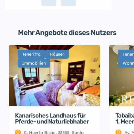
Mehr Angebote dieses Nutzers
Teneriffa
Häuser
Tener
Immobilien
Wohn
Kanarisches Landhaus für
Tabaib
Pferde- und Naturliebhaber
1. Meer
C. Huerta Bicho, 38355, Santa
Av. 