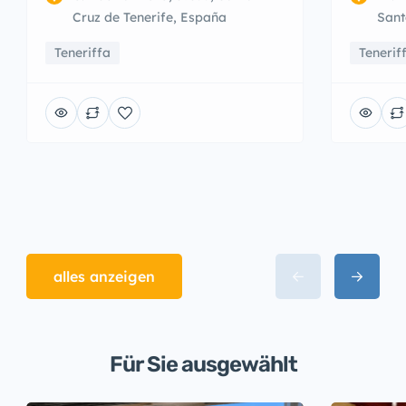
Cruz de Tenerife, España
Sant
Teneriffa
Tenerif
alles anzeigen
Für Sie ausgewählt