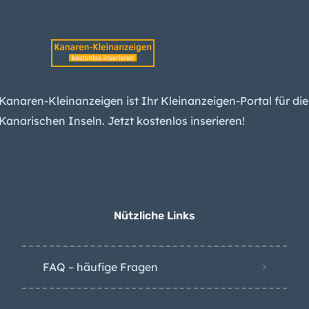
erwarten spürbare
Erdbeben am Teide –
und einen Ausbruch
Kanaren-
Arbeitslosigkeit sinkt
Kanaren-Kleinanzeigen ist Ihr Kleinanzeigen-Portal für die
weiter – das liegt
Kanarischen Inseln. Jetzt kostenlos inserieren!
besonders an diesem
Grund
Sonnenfinsternis auf
den Kanaren sehen –
alle Infos und Tipps
Nützliche Links
FAQ – häufige Fragen