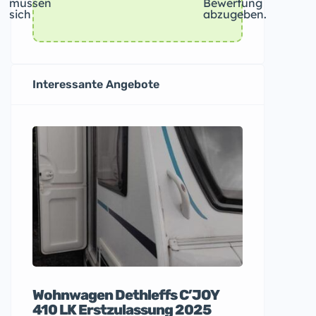
müssen
Bewertung
sich
abzugeben.
Interessante Angebote
Wohnwagen Dethleffs C’JOY
Apple iP
410 LK Erstzulassung 2025
nagelneu