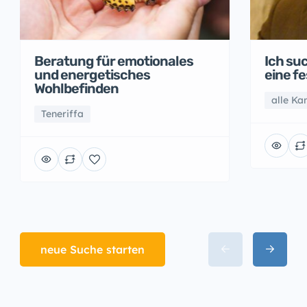
Beratung für emotionales
Ich suc
und energetisches
eine f
Wohlbefinden
alle Ka
Teneriffa
neue Suche starten