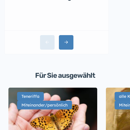
La Ma
Santa
Für Sie ausgewählt
Teneriffa
alle 
Miteinander/persönlich
Mitei