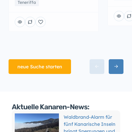
Teneriffa
neue Suche starten
Waldbrand-Alarm für
fünf Kanarische Inseln
bringt Sperrungen und
Aktuelle Kanaren-News:
Verbote
Teneriffa: Forscher
erwarten mehr