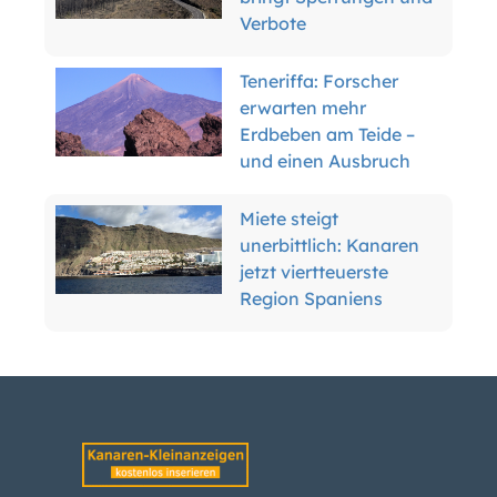
Erdbeben am Teide –
und einen Ausbruch
Miete steigt
unerbittlich: Kanaren
jetzt viertteuerste
Region Spaniens
Wetter-Warnung:
Kanaren erwarten
Wind und Hitze
Teneriffa enteignet
Anwohner für
Inselring-Finale
Kanaren-