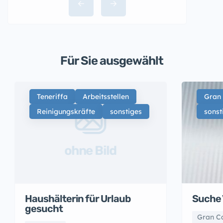
Für Sie ausgewählt
Teneriffa
Arbeitsstellen
Gran
Reinigungskräfte
sonstiges
sonst
ohne Bild
Suche 
Haushälterin für Urlaub
gesucht
Gran C