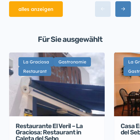
alles anzeigen
Für Sie ausgewählt
La Graciosa
Gastronomie
La Gr
Restaurant
Gast
Restaurante El Veril – La
Casa E
Graciosa: Restaurant in
del Se
Caleta del Sebo