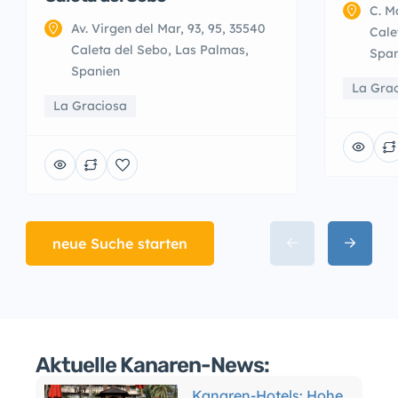
C. M
Av. Virgen del Mar, 93, 95, 35540
Cale
Caleta del Sebo, Las Palmas,
Span
Spanien
La Gra
La Graciosa
neue Suche starten
Aktuelle Kanaren-News:
Kanaren-Hotels: Hohe