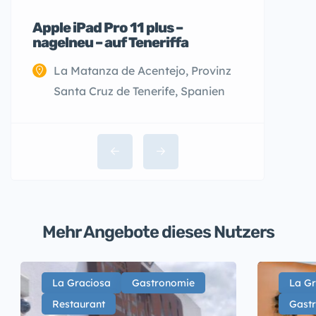
Apple iPad Pro 11 plus –
nagelneu – auf Teneriffa
La Matanza de Acentejo, Provinz
Santa Cruz de Tenerife, Spanien
Mehr Angebote dieses Nutzers
La Graciosa
Gastronomie
La Gr
Restaurant
Gast