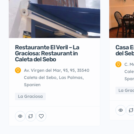
Restaurante El Veril – La
Casa E
Graciosa: Restaurant in
del Se
Caleta del Sebo
C. M
Av. Virgen del Mar, 93, 95, 35540
Cale
Caleta del Sebo, Las Palmas,
Span
Spanien
La Gra
La Graciosa