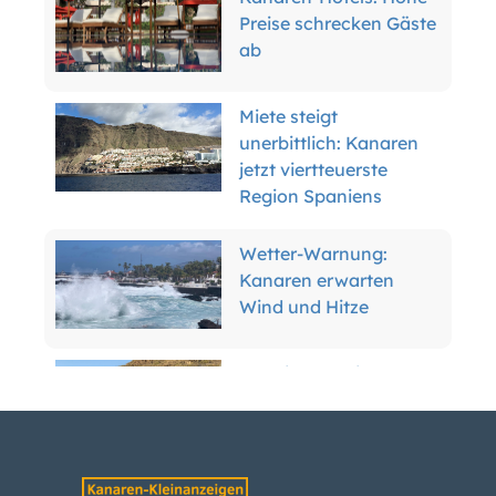
Preise schrecken Gäste
ab
Miete steigt
unerbittlich: Kanaren
jetzt viertteuerste
Region Spaniens
Wetter-Warnung:
Kanaren erwarten
Wind und Hitze
Teneriffa enteignet
Anwohner für
Inselring-Finale
Tank explodiert: