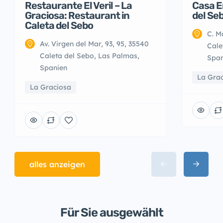
Restaurante El Veril – La
Casa E
Graciosa: Restaurant in
del Se
Caleta del Sebo
C. M
Av. Virgen del Mar, 93, 95, 35540
Cale
Caleta del Sebo, Las Palmas,
Span
Spanien
La Gra
La Graciosa
alles anzeigen
Für Sie ausgewählt