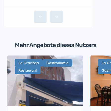
Mehr Angebote dieses Nutzers
La Graciosa
Gastronomie
La Gr
Restaurant
Gast