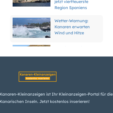
jetzt viertteuerste
Region Spaniens
Wetter-Warnung:
Kanaren erwarten
Wind und Hitze
Teneriffa enteignet
Anwohner für
Inselring-Finale
Tank explodiert:
Tödlicher Unfall in
Raffinerie auf Gran
Kanaren-Kleinanzeigen ist Ihr Kleinanzeigen-Portal für die
Canaria
Kanarischen Inseln. Jetzt kostenlos inserieren!
Migration: Wie die
Kanaren indirekt