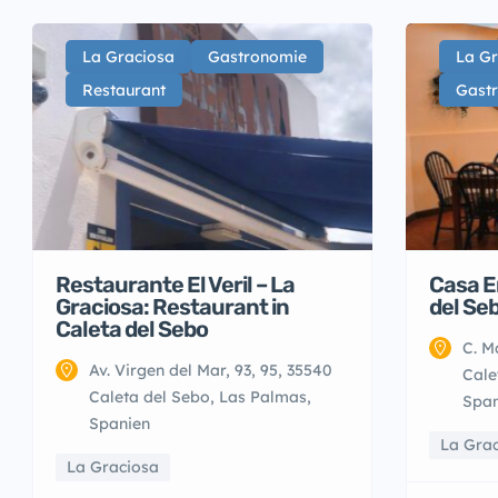
La Graciosa
Gastronomie
La Gr
Restaurant
Gast
Restaurante El Veril – La
Casa E
Graciosa: Restaurant in
del Se
Caleta del Sebo
C. M
Av. Virgen del Mar, 93, 95, 35540
Cale
Caleta del Sebo, Las Palmas,
Span
Spanien
La Gra
La Graciosa