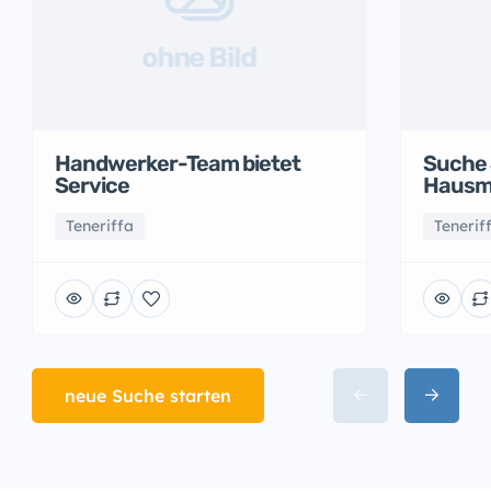
ohne Bild
Handwerker-Team bietet
Suche 
Service
Hausme
Teneriffa
Tenerif
neue Suche starten