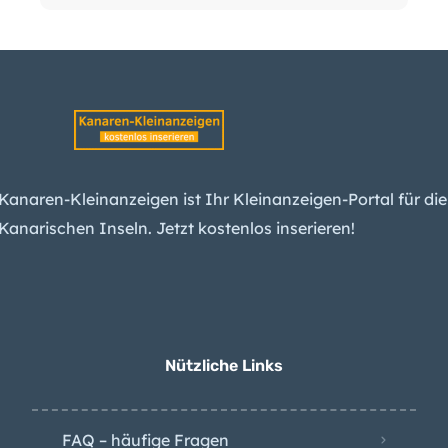
Wetter-Warnung:
Kanaren erwarten
Wind und Hitze
Teneriffa enteignet
Anwohner für
Inselring-Finale
Kanaren-Kleinanzeigen ist Ihr Kleinanzeigen-Portal für die
Kanarischen Inseln. Jetzt kostenlos inserieren!
Teneriffas Forscher
erwarten spürbare
Erdbeben am Teide –
und einen Ausbruch
Nützliche Links
FAQ – häufige Fragen