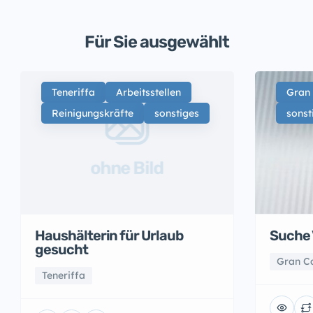
Für Sie ausgewählt
Teneriffa
Arbeitsstellen
Gran
Reinigungskräfte
sonstiges
sonst
ohne Bild
Suche 
Haushälterin für Urlaub
gesucht
Gran C
Teneriffa