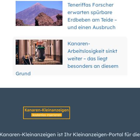
Teneriffas Forscher
erwarten spürbare
Erdbeben am Teide –
und einen Ausbruch
Kanaren-
Arbeitslosigkeit sinkt
weiter – das liegt
besonders an diesem
Grund
Waldbrand-Alarm für
fünf Kanarische Inseln
bringt Sperrungen und
Verbote
Miete steigt
unerbittlich: Kanaren