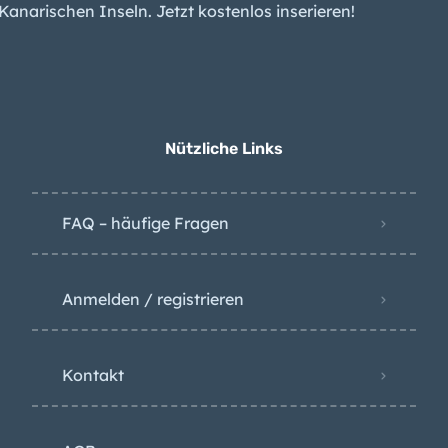
Kanaren-Kleinanzeigen ist Ihr Kleinanzeigen-Portal für die
jetzt viertteuerste
Kanarischen Inseln. Jetzt kostenlos inserieren!
Region Spaniens
Wetter-Warnung:
Kanaren erwarten
Wind und Hitze
Nützliche Links
FAQ – häufige Fragen
Anmelden / registrieren
Kontakt