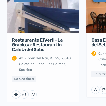
Restaurante El Veril – La
Casa E
Graciosa: Restaurant in
del Se
Caleta del Sebo
C. M
Av. Virgen del Mar, 93, 95, 35540
Cale
Caleta del Sebo, Las Palmas,
Span
Spanien
La Gra
La Graciosa