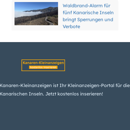
Waldbrand-Alarm für
fünf Kanarische Inseln
bringt Sperrungen und
Verbote
Teneriffa: Forscher
erwarten mehr
Erdbeben am Teide –
und einen Ausbruch
Miete steigt
unerbittlich: Kanaren
Kanaren-Kleinanzeigen ist Ihr Kleinanzeigen-Portal für die
jetzt viertteuerste
Kanarischen Inseln. Jetzt kostenlos inserieren!
Region Spaniens
Wetter-Warnung:
Kanaren erwarten
Wind und Hitze