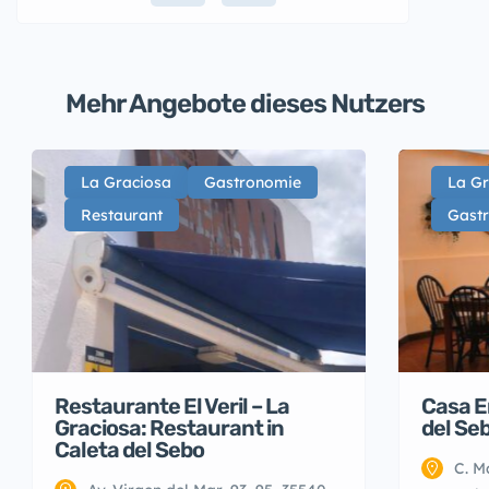
Mehr Angebote dieses Nutzers
La Graciosa
Gastronomie
La Gr
Restaurant
Gast
Restaurante El Veril – La
Casa E
Graciosa: Restaurant in
del Se
Caleta del Sebo
C. M