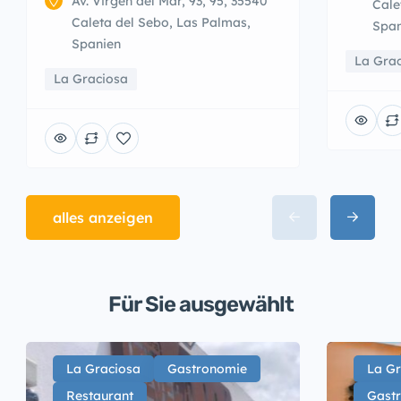
Av. Virgen del Mar, 93, 95, 35540
Cale
Caleta del Sebo, Las Palmas,
Span
Spanien
La Gra
La Graciosa
alles anzeigen
Für Sie ausgewählt
La Graciosa
Gastronomie
La Gr
Restaurant
Gast