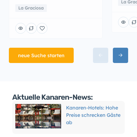
La Gra
La Graciosa
neue Suche starten
Aktuelle Kanaren-News:
Kanaren-Hotels: Hohe
Preise schrecken Gäste
ab