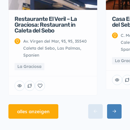
Restaurante El Veril – La
Casa E
Graciosa: Restaurant in
del Se
Caleta del Sebo
C. M
Av. Virgen del Mar, 93, 95, 35540
Cale
Caleta del Sebo, Las Palmas,
Span
Spanien
La Gra
La Graciosa
alles anzeigen