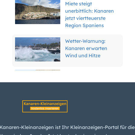
Miete steigt
unerbittlich: Kanaren
jetzt viertteuerste
Region Spaniens
Wetter-Warnung:
Kanaren erwarten
Wind und Hitze
Teneriffa enteignet
Anwohner für
Inselring-Finale
Tank explodiert:
Tödlicher Unfall in
Raffinerie auf Gran
Kanaren-Kleinanzeigen ist Ihr Kleinanzeigen-Portal für die
Canaria
Kanarischen Inseln. Jetzt kostenlos inserieren!