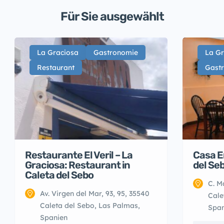
Für Sie ausgewählt
La Graciosa
Gastronomie
La Gr
Restaurant
Gast
Restaurante El Veril – La
Casa E
Graciosa: Restaurant in
del Se
Caleta del Sebo
C. M
Av. Virgen del Mar, 93, 95, 35540
Cale
Caleta del Sebo, Las Palmas,
Span
Spanien