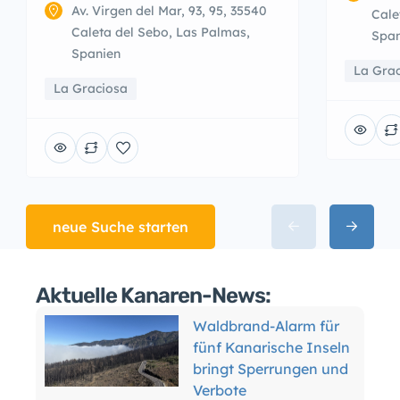
Av. Virgen del Mar, 93, 95, 35540
Cale
Caleta del Sebo, Las Palmas,
Span
Spanien
La Gra
La Graciosa
neue Suche starten
Aktuelle Kanaren-News:
Waldbrand-Alarm für
fünf Kanarische Inseln
bringt Sperrungen und
Verbote