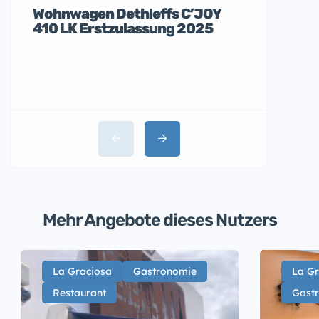
Wohnwagen Dethleffs C’JOY
Apple iP
410 LK Erstzulassung 2025
nagelneu
La Ma
Santa
Mehr Angebote dieses Nutzers
La Graciosa
Gastronomie
La Gr
Restaurant
Gast