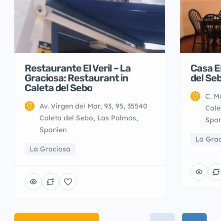
Restaurante El Veril – La
Casa E
Graciosa: Restaurant in
del Se
Caleta del Sebo
C. M
Av. Virgen del Mar, 93, 95, 35540
Cale
Caleta del Sebo, Las Palmas,
Span
Spanien
La Gra
La Graciosa