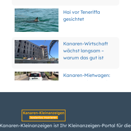
Hai vor Teneriffa
gesichtet
Kanaren-Wirtschaft
wächst langsam –
warum das gut ist
Kanaren-Mietwagen:
Der Boom ist vorbei –
was das für Kunden
bedeutet
Teneriffas Forscher
erwarten spürbare
Kanaren-Kleinanzeigen ist Ihr Kleinanzeigen-Portal für die
Erdbeben am Teide –
Kanarischen Inseln. Jetzt kostenlos inserieren!