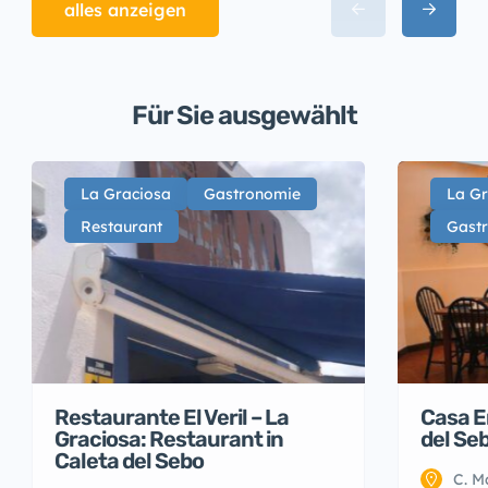
alles anzeigen
Für Sie ausgewählt
La Graciosa
Gastronomie
La Gr
Restaurant
Gast
Restaurante El Veril – La
Casa E
Graciosa: Restaurant in
del Se
Caleta del Sebo
C. M