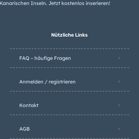
und einen Ausbruch
Kanaren-
Arbeitslosigkeit sinkt
Nützliche Links
weiter – das liegt
besonders an diesem
Grund
FAQ – häufige Fragen
Anmelden / registrieren
Kontakt
AGB