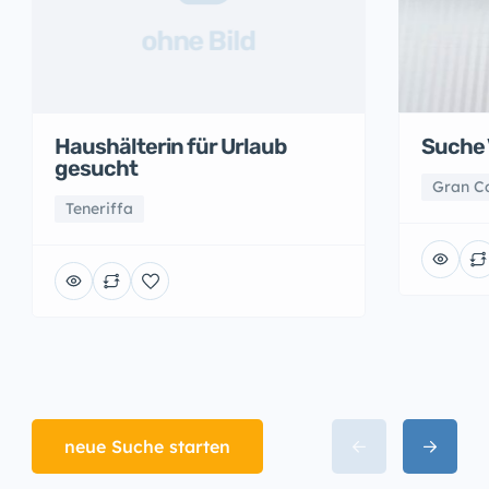
ohne Bild
Suche 
Haushälterin für Urlaub
gesucht
Gran C
Teneriffa
neue Suche starten