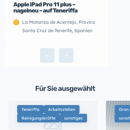
Apple iPad Pro 11 plus –
nagelneu – auf Teneriffa
La Matanza de Acentejo, Provinz
Santa Cruz de Tenerife, Spanien
Für Sie ausgewählt
Teneriffa
Arbeitsstellen
Gran
Reinigungskräfte
sonstiges
sonst