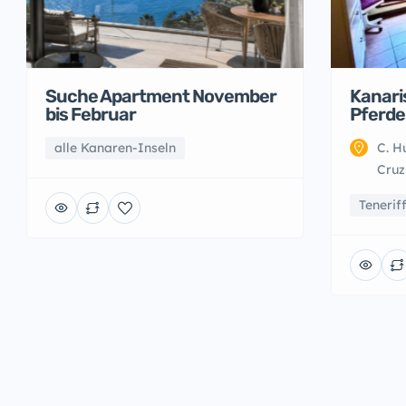
Suche Apartment November
Kanari
bis Februar
Pferde
alle Kanaren-Inseln
C. H
Cruz
Tenerif