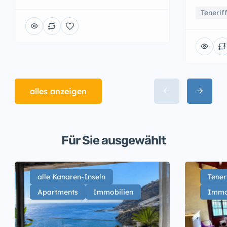
Tenerif
alles anzeigen
Für Sie ausgewählt
alle Kanaren-Inseln
Tener
Apartments
Immobilien
Immo