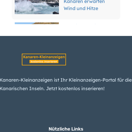
Kanaren erwarten
Wind und Hitze
Teneriffa enteignet
Anwohner für
Inselring-Finale
Tank explodiert:
Tödlicher Unfall in
Raffinerie auf Gran
Kanaren-Kleinanzeigen ist Ihr Kleinanzeigen-Portal für die
Canaria
Kanarischen Inseln. Jetzt kostenlos inserieren!
Migration: Wie die
Kanaren indirekt
Spaniens Konservative
spalten
Nützliche Links