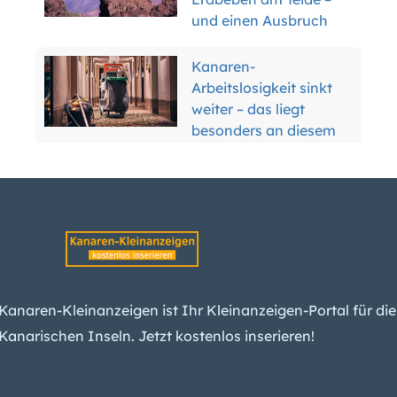
und einen Ausbruch
Kanaren-
Arbeitslosigkeit sinkt
weiter – das liegt
besonders an diesem
Grund
Waldbrand-Alarm für
fünf Kanarische Inseln
bringt Sperrungen und
Verbote
Miete steigt
unerbittlich: Kanaren
Kanaren-Kleinanzeigen ist Ihr Kleinanzeigen-Portal für die
jetzt viertteuerste
Kanarischen Inseln. Jetzt kostenlos inserieren!
Region Spaniens