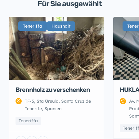
Für Sie ausgewählt
Teneriffa
Haushalt
Tener
Brennholz zu verschenken
HUKLA 
TF-5, Sta Úrsula, Santa Cruz de
Av. 
Tenerife, Spanien
Prad
Sant
Teneriffa
Tenerif