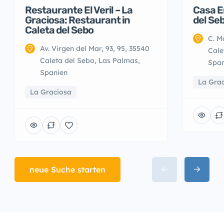
Restaurante El Veril – La
Casa E
Graciosa: Restaurant in
del Se
Caleta del Sebo
C. M
Av. Virgen del Mar, 93, 95, 35540
Cale
Caleta del Sebo, Las Palmas,
Span
Spanien
La Gra
La Graciosa
neue Suche starten