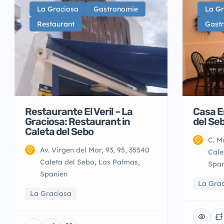
La Graciosa
Gastronomie
La Gr
Restaurant
Gast
Restaurante El Veril – La
Casa E
Graciosa: Restaurant in
del Se
Caleta del Sebo
C. M
Av. Virgen del Mar, 93, 95, 35540
Cale
Caleta del Sebo, Las Palmas,
Span
Spanien
La Gra
La Graciosa