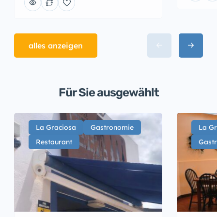
alles anzeigen
Für Sie ausgewählt
La Graciosa
Gastronomie
La Gr
Restaurant
Gast