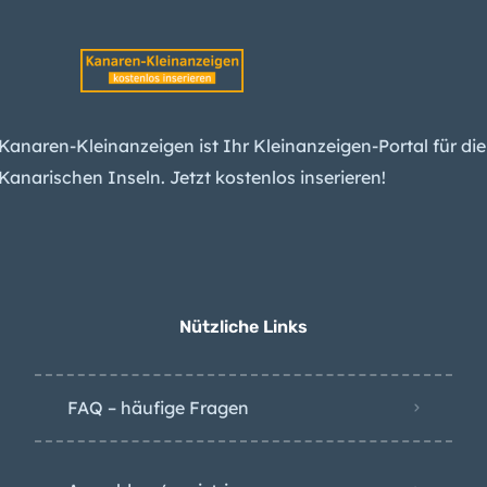
Inselring-Finale
Tank explodiert:
Tödlicher Unfall in
Raffinerie auf Gran
Kanaren-Kleinanzeigen ist Ihr Kleinanzeigen-Portal für die
Canaria
Kanarischen Inseln. Jetzt kostenlos inserieren!
Migration: Wie die
Kanaren indirekt
Spaniens Konservative
spalten
Nützliche Links
FAQ – häufige Fragen
Anmelden / registrieren