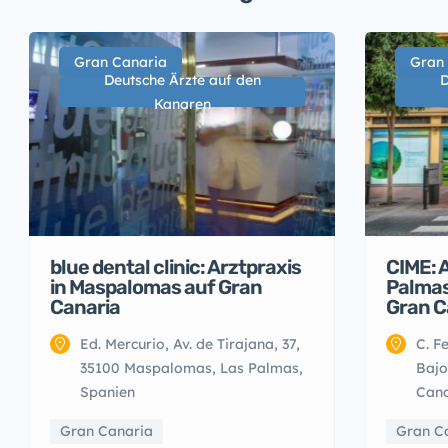
Gran Canaria
Gran
Deutsche Ärzte auf den
D
Kanaren
blue dental clinic: Arztpraxis
CIME: A
in Maspalomas auf Gran
Palmas
Canaria
Gran C
Ed. Mercurio, Av. de Tirajana, 37,
C. F
35100 Maspalomas, Las Palmas,
Bajo
Spanien
Cana
Gran Canaria
Gran C