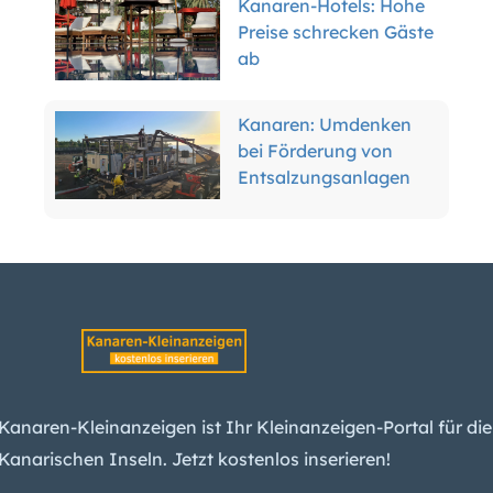
Kanaren-Hotels: Hohe
Preise schrecken Gäste
ab
Kanaren: Umdenken
bei Förderung von
Entsalzungsanlagen
Kanaren-Tourismus:
Mehr Spanier, Hotels
sind trotzdem leerer
Fuerteventura: Im Auto
vergessenes Baby
stirbt nach Hitzschlag
Kanaren-Kleinanzeigen ist Ihr Kleinanzeigen-Portal für die
Kanarischen Inseln. Jetzt kostenlos inserieren!
Tank explodiert: