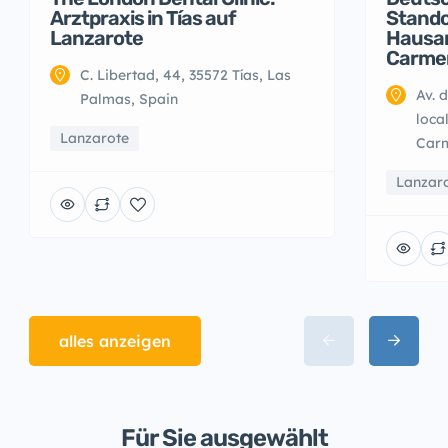
Arztpraxis in Tías auf
Stando
Lanzarote
Hausar
Carmen
C. Libertad, 44, 35572 Tías, Las
Av. 
Palmas, Spain
loca
Lanzarote
Carm
Lanzar
alles anzeigen
Für Sie ausgewählt