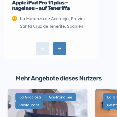
Apple iPad Pro 11 plus –
Wohnwag
nagelneu – auf Teneriffa
410 LK 
La Matanza de Acentejo, Provinz
Santa Cruz de Tenerife, Spanien
Mehr Angebote dieses Nutzers
La Graciosa
Gastronomie
La Gr
Restaurant
Gast