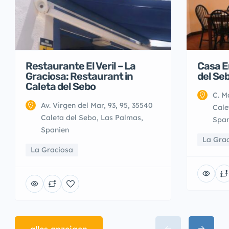
Restaurante El Veril – La
Casa E
Graciosa: Restaurant in
del Se
Caleta del Sebo
C. M
Av. Virgen del Mar, 93, 95, 35540
Cale
Caleta del Sebo, Las Palmas,
Span
Spanien
La Gra
La Graciosa
alles anzeigen