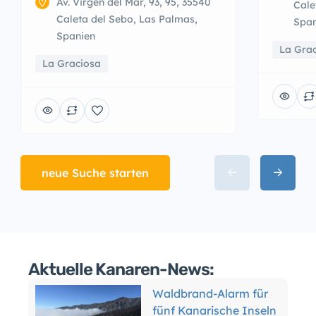
Av. Virgen del Mar, 93, 95, 35540
Cale
Caleta del Sebo, Las Palmas,
Span
Spanien
La Gra
La Graciosa
neue Suche starten
Aktuelle Kanaren-News:
Waldbrand-Alarm für
fünf Kanarische Inseln