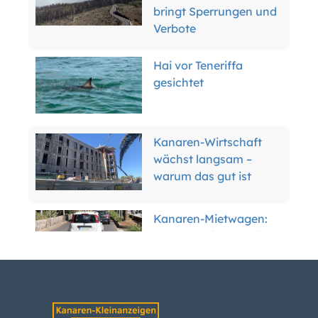
bringt Sperrungen und
Verbote
Hai vor Teneriffa
gesichtet
Kanaren-Wirtschaft
wächst langsam –
warum das gut ist
Kanaren-Mietwagen:
Der Boom ist vorbei –
was das für Kunden
bedeutet
Teneriffas Forscher