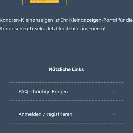
erwarten spürbare
Kanaren-Kleinanzeigen ist Ihr Kleinanzeigen-Portal für die
Erdbeben am Teide –
Kanarischen Inseln. Jetzt kostenlos inserieren!
und einen Ausbruch
Kanaren-
Arbeitslosigkeit sinkt
weiter – das liegt
besonders an diesem
Nützliche Links
Grund
FAQ – häufige Fragen
Anmelden / registrieren
Kontakt