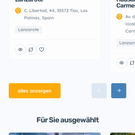
Carmen
C. Libertad, 44, 35572 Tías, Las
Av. 
Palmas, Spain
loca
Lanzarote
Carm
Lanzar
alles anzeigen
Für Sie ausgewählt