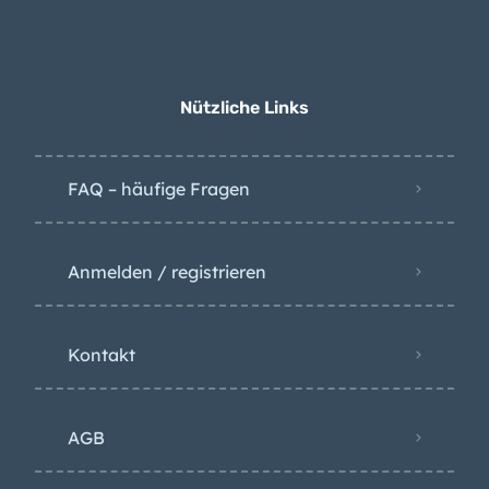
Waldbrand-Alarm für
fünf Kanarische Inseln
bringt Sperrungen und
Verbote
Nützliche Links
FAQ – häufige Fragen
Anmelden / registrieren
Kontakt
AGB