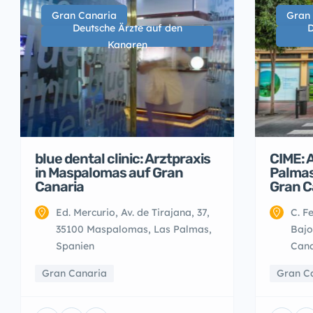
Gran Canaria
Gran
Deutsche Ärzte auf den
D
Kanaren
blue dental clinic: Arztpraxis
CIME: A
in Maspalomas auf Gran
Palmas
Canaria
Gran C
Ed. Mercurio, Av. de Tirajana, 37,
C. F
35100 Maspalomas, Las Palmas,
Bajo
Spanien
Cana
Gran Canaria
Gran C