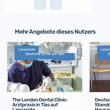
Mehr Angebote dieses Nutzers
Lanzarote
Lanz
Deutsche Ärzte auf den
D
Kanaren
The London Dental Clinic:
Deutsch
Arztpraxis in Tías auf
Stando
Lanzarote
Hausar