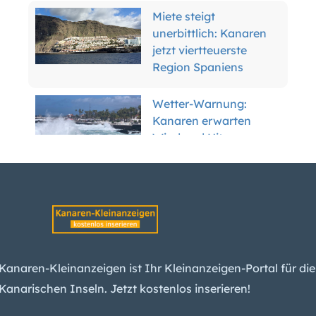
jetzt viertteuerste
Region Spaniens
Wetter-Warnung:
Kanaren erwarten
Wind und Hitze
Teneriffa enteignet
Anwohner für
Inselring-Finale
Kanaren-
Arbeitslosigkeit sinkt
weiter – das liegt
Kanaren-Kleinanzeigen ist Ihr Kleinanzeigen-Portal für die
besonders an diesem
Kanarischen Inseln. Jetzt kostenlos inserieren!
Grund