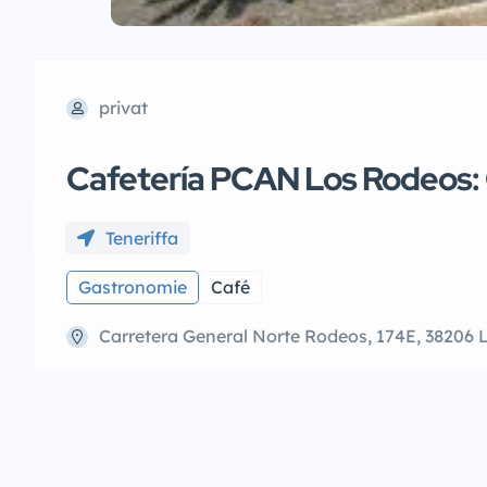
privat
Cafetería PCAN Los Rodeos: C
Teneriffa
Gastronomie
Café
Carretera General Norte Rodeos, 174E, 38206 