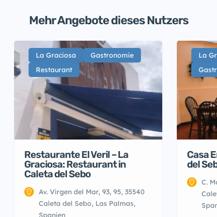
Mehr Angebote dieses Nutzers
La Graciosa
Gastronomie
La Gr
Restaurant
Gast
Restaurante El Veril – La
Casa E
Graciosa: Restaurant in
del Se
Caleta del Sebo
C. M
Av. Virgen del Mar, 93, 95, 35540
Cale
Caleta del Sebo, Las Palmas,
Span
Spanien