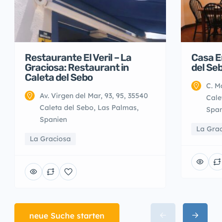
Restaurante El Veril – La
Casa E
Graciosa: Restaurant in
del Se
Caleta del Sebo
C. M
Av. Virgen del Mar, 93, 95, 35540
Cale
Caleta del Sebo, Las Palmas,
Span
Spanien
La Gra
La Graciosa
neue Suche starten