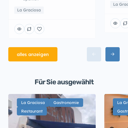
La Gra
La Graciosa
alles anzeigen
Für Sie ausgewählt
La Graciosa
Gastronomie
La Gr
Restaurant
Gast