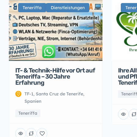
Teneriffa
Dienstleistungen
Tener
IT- & Technik-Hilfe vor Ort auf
Ihre A
Teneriffa – 30 Jahre
und Pf
Erfahrung
Teneri
TF-1, Santa Cruz de Tenerife,
Tenerif
Spanien
Teneriffa