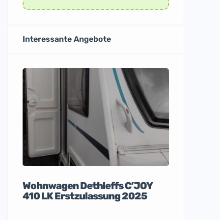
Interessante Angebote
Wohnwagen Dethleffs C’JOY
Apple iP
410 LK Erstzulassung 2025
nagelneu
La Ma