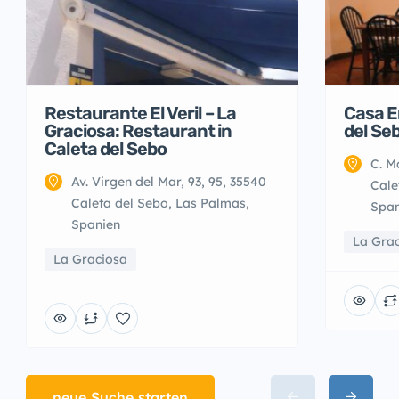
Restaurante El Veril – La
Casa E
Graciosa: Restaurant in
del Se
Caleta del Sebo
C. M
Av. Virgen del Mar, 93, 95, 35540
Cale
Caleta del Sebo, Las Palmas,
Span
Spanien
La Gra
La Graciosa
neue Suche starten