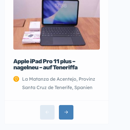
Apple iPad Pro 11 plus –
Wohnwag
nagelneu – auf Teneriffa
410 LK 
La Matanza de Acentejo, Provinz
Santa Cruz de Tenerife, Spanien