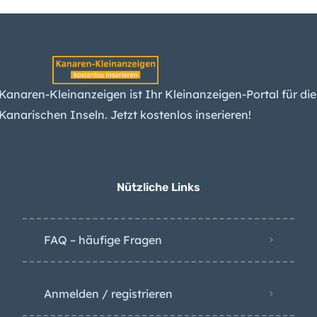
Teneriffas Forscher
erwarten spürbare
Erdbeben am Teide –
und einen Ausbruch
Kanaren-
Kanaren-Kleinanzeigen ist Ihr Kleinanzeigen-Portal für die
Arbeitslosigkeit sinkt
Kanarischen Inseln. Jetzt kostenlos inserieren!
weiter – das liegt
besonders an diesem
Grund
Nützliche Links
Sonnenfinsternis auf
den Kanaren sehen –
alle Infos und Tipps
FAQ – häufige Fragen
Anmelden / registrieren