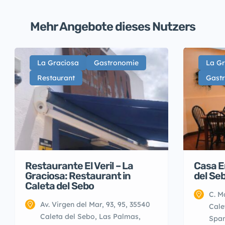
Mehr Angebote dieses Nutzers
La Graciosa
Gastronomie
La Gr
Restaurant
Gast
Restaurante El Veril – La
Casa E
Graciosa: Restaurant in
del Se
Caleta del Sebo
C. M
Av. Virgen del Mar, 93, 95, 35540
Cale
Caleta del Sebo, Las Palmas,
Span