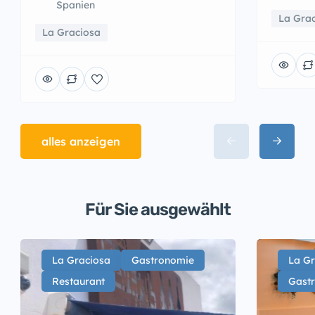
Spanien
La Gra
La Graciosa
alles anzeigen
Für Sie ausgewählt
La Graciosa
Gastronomie
La Gr
Restaurant
Gast