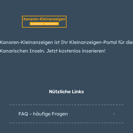
Waldbrand-Alarm für
fünf Kanarische Inseln
bringt Sperrungen und
Verbote
Miete steigt
unerbittlich: Kanaren
Kanaren-Kleinanzeigen ist Ihr Kleinanzeigen-Portal für die
jetzt viertteuerste
Kanarischen Inseln. Jetzt kostenlos inserieren!
Region Spaniens
Wetter-Warnung:
Kanaren erwarten
Wind und Hitze
Nützliche Links
FAQ – häufige Fragen