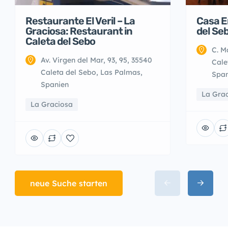
Restaurante El Veril – La
Casa E
Graciosa: Restaurant in
del Se
Caleta del Sebo
C. M
Av. Virgen del Mar, 93, 95, 35540
Cale
Caleta del Sebo, Las Palmas,
Span
Spanien
La Gra
La Graciosa
neue Suche starten