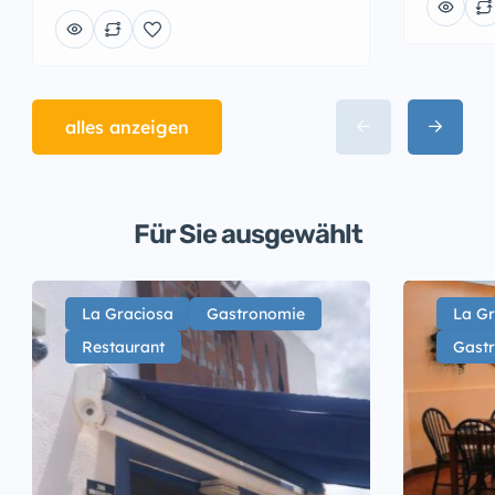
alles anzeigen
Für Sie ausgewählt
La Graciosa
Gastronomie
La Gr
Restaurant
Gast