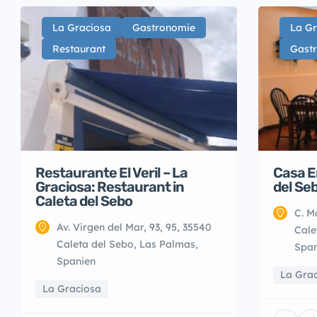
La Graciosa
Gastronomie
La Gr
Restaurant
Gast
Restaurante El Veril – La
Casa E
Graciosa: Restaurant in
del Se
Caleta del Sebo
C. M
Av. Virgen del Mar, 93, 95, 35540
Cale
Caleta del Sebo, Las Palmas,
Span
Spanien
La Gra
La Graciosa