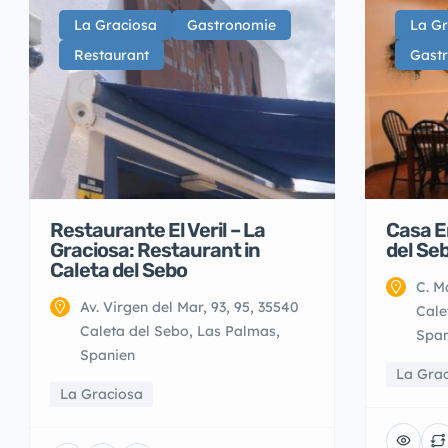
La Graciosa
Gastronomie
La Gr
Restaurant
Gast
Restaurante El Veril – La
Casa E
Graciosa: Restaurant in
del Se
Caleta del Sebo
C. M
Av. Virgen del Mar, 93, 95, 35540
Cale
Caleta del Sebo, Las Palmas,
Span
Spanien
La Gra
La Graciosa