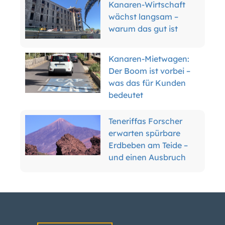
Kanaren-Wirtschaft
wächst langsam –
warum das gut ist
Kanaren-Mietwagen:
Der Boom ist vorbei –
was das für Kunden
bedeutet
Teneriffas Forscher
erwarten spürbare
Erdbeben am Teide –
und einen Ausbruch
Kanaren-
Arbeitslosigkeit sinkt
weiter – das liegt
besonders an diesem