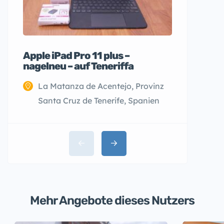
Apple iPad Pro 11 plus –
Wohnwag
nagelneu – auf Teneriffa
410 LK 
La Matanza de Acentejo, Provinz
Santa Cruz de Tenerife, Spanien
Mehr Angebote dieses Nutzers