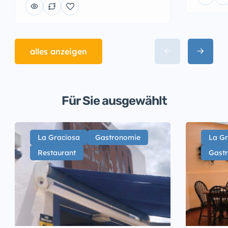
alles anzeigen
Für Sie ausgewählt
La Graciosa
Gastronomie
La Gr
Restaurant
Gast