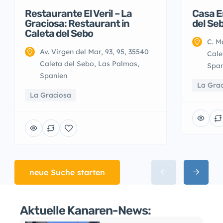
Restaurante El Veril – La
Casa E
Graciosa: Restaurant in
del Se
Caleta del Sebo
C. M
Av. Virgen del Mar, 93, 95, 35540
Cale
Caleta del Sebo, Las Palmas,
Span
Spanien
La Gra
La Graciosa
neue Suche starten
Aktuelle Kanaren-News: