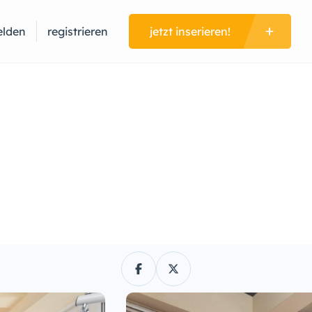
lden
registrieren
jetzt inserieren!