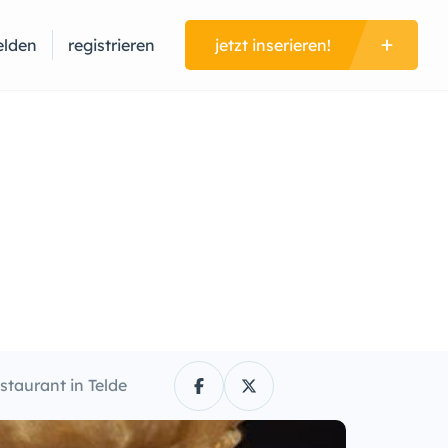
lden
registrieren
jetzt inserieren!
staurant in Telde